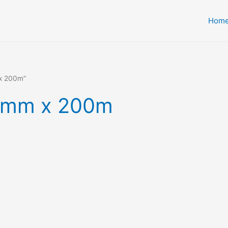
Hom
 x 200m”
.5mm x 200m