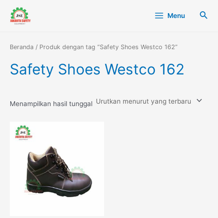
Lewati
Main
Cari
Menu
ke
Menu
konten
Beranda
/ Produk dengan tag “Safety Shoes Westco 162”
Safety Shoes Westco 162
Menampilkan hasil tunggal