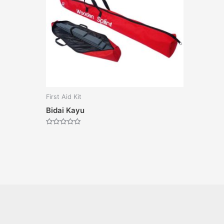
First Aid Kit
Bidai Kayu
Dinilai
0
dari
5