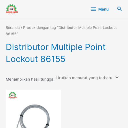
Lewati
Main
Cari
Menu
ke
Menu
konten
Beranda
/ Produk dengan tag “Distributor Multiple Point Lockout
86155”
Distributor Multiple Point
Lockout 86155
Menampilkan hasil tunggal