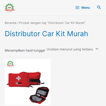
Lewati
Main
Cari
Menu
ke
Menu
konten
Beranda
/ Produk dengan tag “Distributor Car Kit Murah”
Distributor Car Kit Murah
Menampilkan hasil tunggal