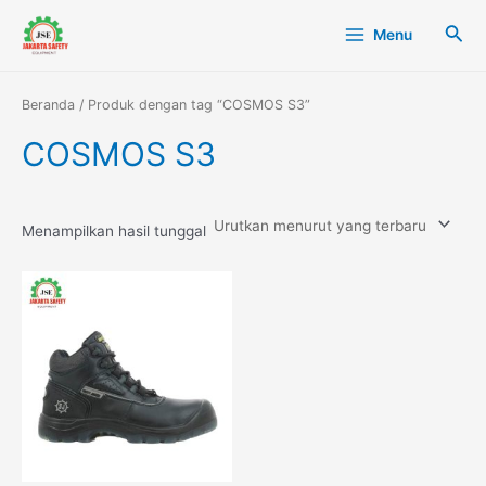
Lewati
Main
Cari
Menu
ke
Menu
konten
Beranda
/ Produk dengan tag “COSMOS S3”
COSMOS S3
Menampilkan hasil tunggal