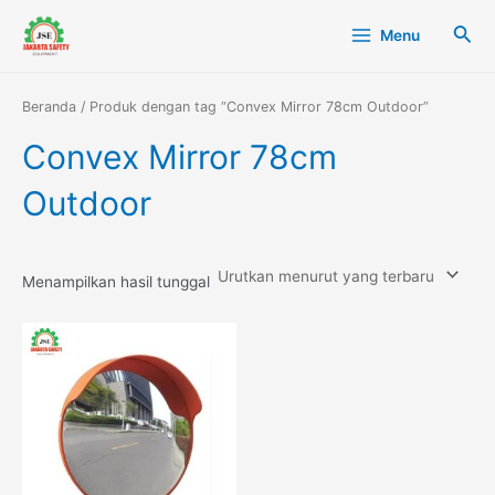
Lewati
Main
Cari
Menu
ke
Menu
konten
Beranda
/ Produk dengan tag “Convex Mirror 78cm Outdoor”
Convex Mirror 78cm
Outdoor
Menampilkan hasil tunggal