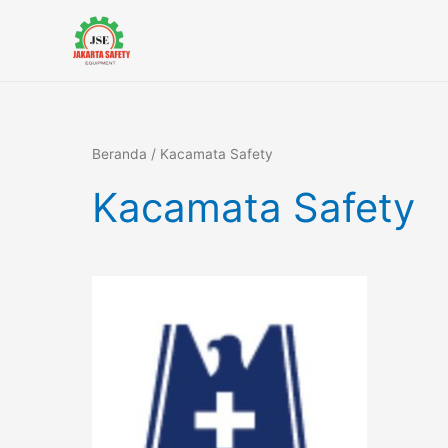
Lewati
ke
konten
Beranda
/ Kacamata Safety
Kacamata Safety