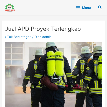
Lewati
Post
Main
Cari
Menu
ke
navigation
Menu
konten
Jual APD Proyek Terlengkap
/
Tak Berkategori
/ Oleh
admin