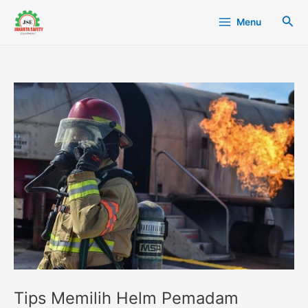
Lewati
Post
Main
Cari
Menu
ke
navigation
Menu
konten
Tips Memilih Helm Pemadam