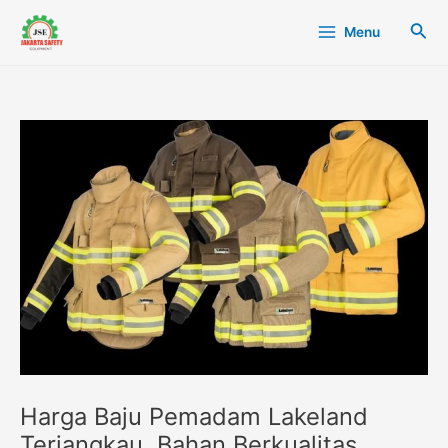
Lewati
Post
Main
Cari
Menu
ke
navigation
Menu
konten
Harga Baju Pemadam Lakeland
Terjangkau, Bahan Berkualitas